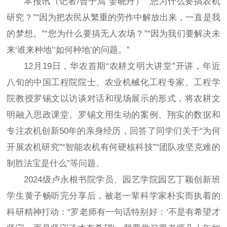
本报讯（记者/曾子焉 姜晓丹） “您为什么要搞农机
研究？”“因为把农民从繁重的劳作中解放出来，一直是我
的梦想。”“您为什么要搞无人农场？”“因为我们要解决未
来‘谁来种地’‘如何种地’的问题。”
12月19日，华农首期“农耕文明大讲堂”开讲，年近
八旬的中国工程院院士、农业机械化工程专家、工程学
院教授罗锡文以访谈对话和现场展示的形式，将农耕文
明融入思政课堂。罗锡文用生动的案例、翔实的数据和
专注农机创新50年的亲身经历，回答了同学们关于“为何
开展农机研究”“智能农机有何硬核科技”“团队攻坚克难的
制胜法宝是什么”等问题。
2024级卢永根书院学员、园艺学院园艺丁颖创新班
学生黄子畅听完分享后，被老一辈科学家朴实而执着的
科研精神打动：“罗老师有一句话特别好：‘不是有希望才