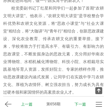
赤脚走进田地间，做一个踏实肯干的新农人！”
校党委副书记丁红星和同学们一起参加了首期“农耕
文明大讲堂”。他表示，“农耕文明大讲堂”是学校整合学
科优势和农耕文化资源，将“思政小课堂”与“社会大课
堂”相结合，将“大咖讲”与“青年行”相结合，创新思政课建
设、深化农业教育、传承农耕文化的重要举措。接下
来，学校将致力于打造高水平、有吸引力、有影响力的
思政课堂，不断发掘身边的思政元素，充分用好华南农
业博物馆、水稻机械化博物馆、科技小院、水稻栽培实
践基地等育人资源，发挥好院士、专家的榜样作用，推
动思政课建设内涵式发展，让同学们在实践中学习农耕
文化、厚植为农情怀、树立强农担当，努力成长为具有
回顶部
过硬本领和家国情怀的高素质农业人才。

上一期
第658期
下一期
上一篇
下一篇